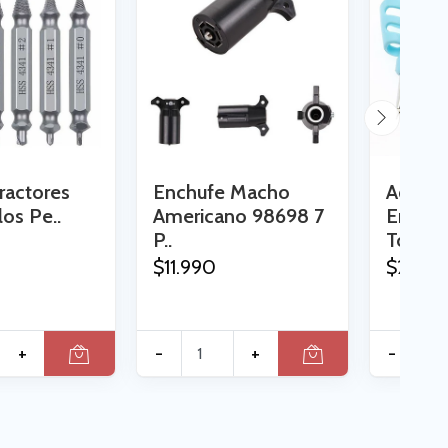
ractores
Enchufe Macho
Adapta
los Pe..
Americano 98698 7
Ergono
P..
Tomar 
$11.990
$2.490
+
-
+
-