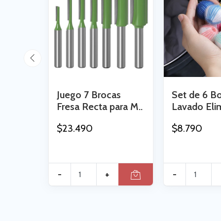
Juego 7 Brocas
Set de 6 B
Fresa Recta para M..
Lavado Elim
$23.490
$8.790
-
+
-