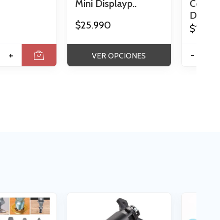
Mini Displayp..
Compon
Defini..
$25.990
$10.99
+
-
VER OPCIONES