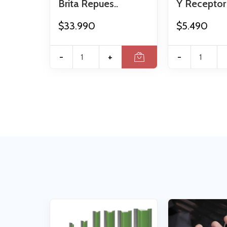
Brita Repues..
Y Receptor 
$33.990
$5.490
-
+
-