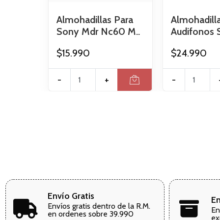
Almohadillas Para
Almohadill
Sony Mdr Nc60 M..
Audifonos 
$15.990
$24.990
-
+
-
Envío Gratis
En
Envíos gratis dentro de la R.M.
En
en ordenes sobre 39.990
ex