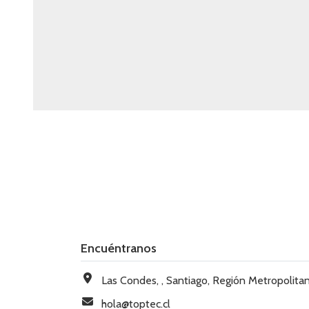
Encuéntranos
Las Condes, , Santiago, Región Metropolitana, Chi
hola@toptec.cl