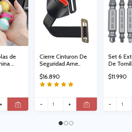
olas de
Cierre Cinturon De
Set 6 Ext
ina ..
Seguridad Arne..
De Tornil
$16.890
$11.990
+
-
+
-