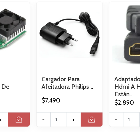
Cargador Para
Adaptado
a De
Afeitadora Philips ..
Hdmi A 
Están..
$7.490
$2.890
+
-
+
-