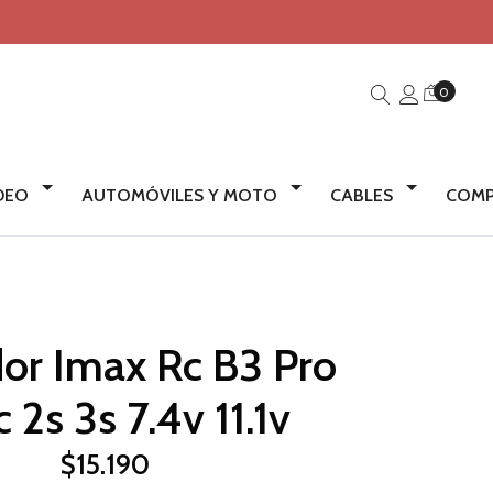
0
IDEO
AUTOMÓVILES Y MOTO
CABLES
COMP
or Imax Rc B3 Pro
 2s 3s 7.4v 11.1v
$15.190