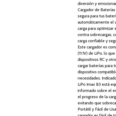
diversión y emocionan
Cargador de Baterías 
segura para tus bater
automáticamente el vo
carga para optimizar
contra sobrecargas, c
carga confiable y se
Este cargador es comp
(11.1V) de LiPo, lo qu
dispositivos RC y otr
cargar baterías para t
dispositivo compatib
necesidades. Indicado
LiPo Imax B3 está eq
informado sobre el e
el progreso de la carg
evitando que sobrecar
Portátil y Fácil de U
cargador es fácil de 