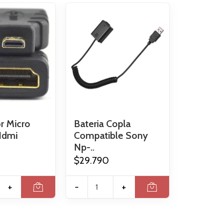
r Micro
Bateria Copla
Hdmi
Compatible Sony
Np-..
$29.790
+
-
+