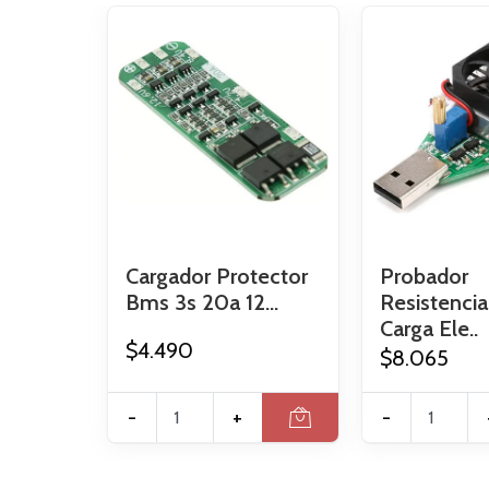
Cargador Protector
Probador
Bms 3s 20a 12...
Resistenci
Carga Ele..
$4.490
$8.065
-
+
-