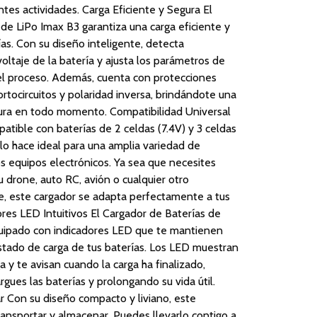
tes actividades. Carga Eficiente y Segura El
de LiPo Imax B3 garantiza una carga eficiente y
ías. Con su diseño inteligente, detecta
ltaje de la batería y ajusta los parámetros de
 el proceso. Además, cuenta con protecciones
ortocircuitos y polaridad inversa, brindándote una
gura en todo momento. Compatibilidad Universal
atible con baterías de 2 celdas (7.4V) y 3 celdas
e lo hace ideal para una amplia variedad de
os equipos electrónicos. Ya sea que necesites
u drone, auto RC, avión o cualquier otro
le, este cargador se adapta perfectamente a tus
res LED Intuitivos El Cargador de Baterías de
uipado con indicadores LED que te mantienen
stado de carga de tus baterías. Los LED muestran
a y te avisan cuando la carga ha finalizado,
gues las baterías y prolongando su vida útil.
sar Con su diseño compacto y liviano, este
transportar y almacenar. Puedes llevarlo contigo a