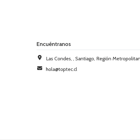
Encuéntranos
Las Condes, , Santiago, Región Metropolitana, Chi
hola@toptec.cl