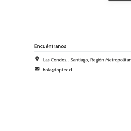
Encuéntranos
Las Condes, , Santiago, Región Metropolitana, Chi
hola@toptec.cl