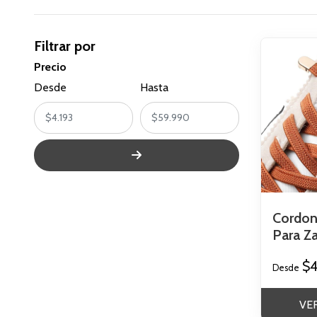
Filtrar por
Precio
Desde
Hasta
Cordon
Para Zap
$4
Desde
VE