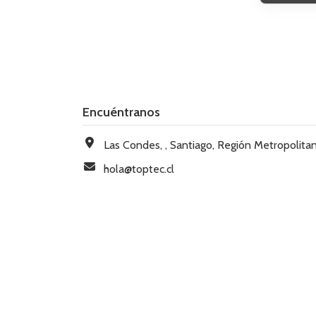
Encuéntranos
Las Condes, , Santiago, Región Metropolitana, Chi
hola@toptec.cl