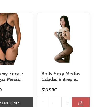
exy Encaje
Body Sexy Medias
gas Media..
Caladas Entrepie..
0
$13.990
-
+
R OPCIONES