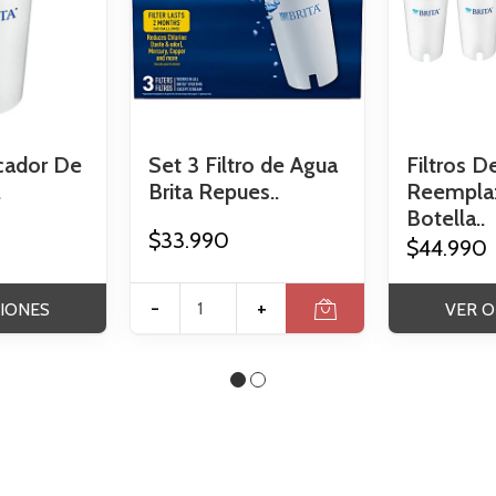
icador De
Set 3 Filtro de Agua
Filtros D
.
Brita Repues..
Reempla
Botella..
$33.990
$44.990
-
+
IONES
VER O