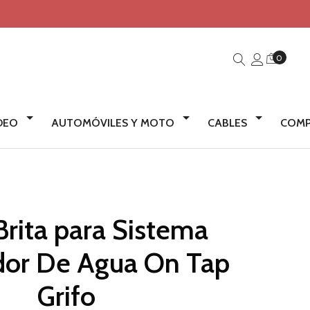
0
IDEO
AUTOMÓVILES Y MOTO
CABLES
COMP
 Brita para Sistema
ador De Agua On Tap
Grifo