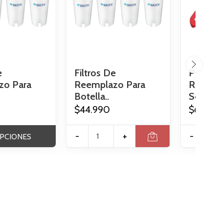
e
Filtros De
Pack 2 
zo Para
Reemplazo Para
Remov
Botella..
Sellado
$44.990
$6.89
-
+
-
PCIONES