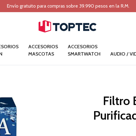
Envío gratuito para compras sobre 39.990 pesos en la R.M.
ESORIOS
ACCESORIOS
ACCESORIOS
N
MASCOTAS
SMARTWATCH
AUDIO / V
Filtro
Purific