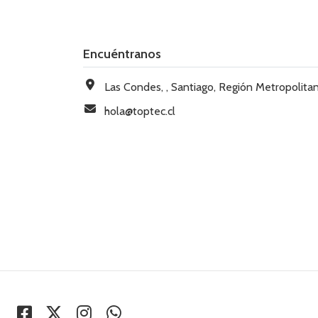
Encuéntranos
Las Condes, , Santiago, Región Metropolitana, Chi
hola@toptec.cl