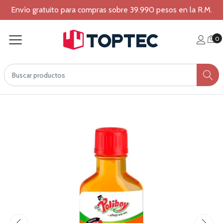
Envío gratuito para compras sobre 39.990 pesos en la R.M.
0