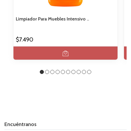
Limpiador Para Muebles Intensivo ..
To
$7.490
$
Encuéntranos