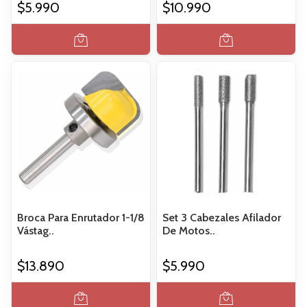
$5.990
$10.990
Broca Para Enrutador 1-1/8
Set 3 Cabezales Afilador
Vástag..
De Motos..
$13.890
$5.990