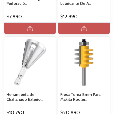
Perforació..
Lubricante De A..
$7.890
$12.990
Herramienta de
Fresa Toma 8mm Para
Chaflanado Exterio..
Makita Router..
$10.790
$20.890