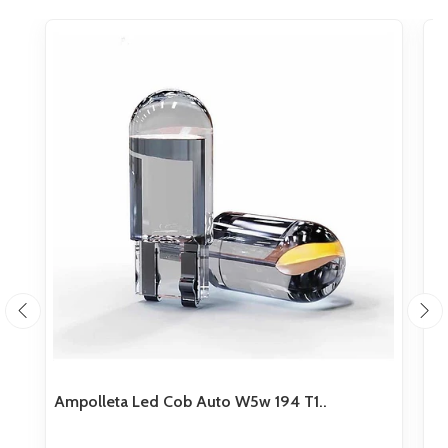
Ampolleta Led Cob Auto W5w 194 T1..
Di