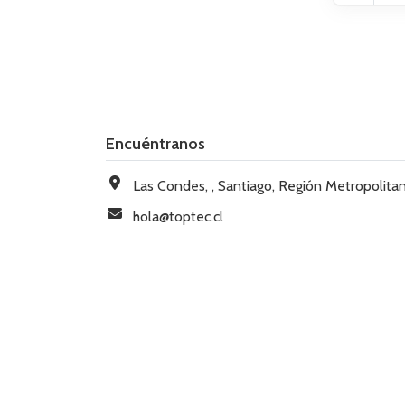
Encuéntranos
Las Condes, , Santiago, Región Metropolitana, Chi
hola@toptec.cl