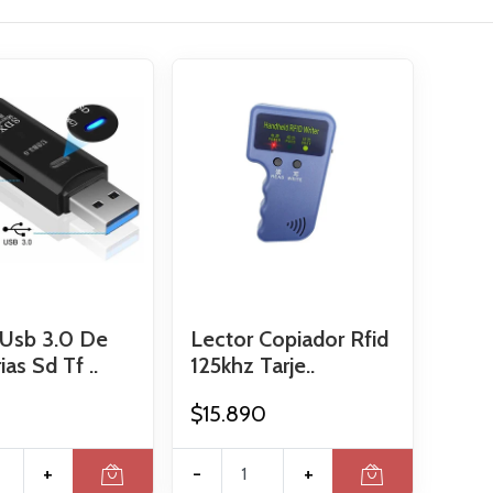
 Usb 3.0 De
Lector Copiador Rfid
s Sd Tf ..
125khz Tarje..
$15.890
+
-
+