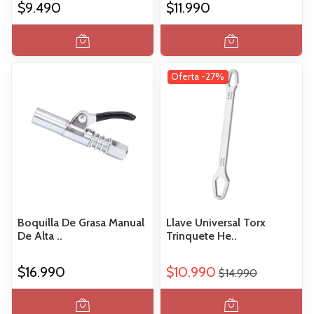
$9.490
$11.990
Oferta -27%
Boquilla De Grasa Manual
Llave Universal Torx
De Alta ..
Trinquete He..
$16.990
$10.990
$14.990