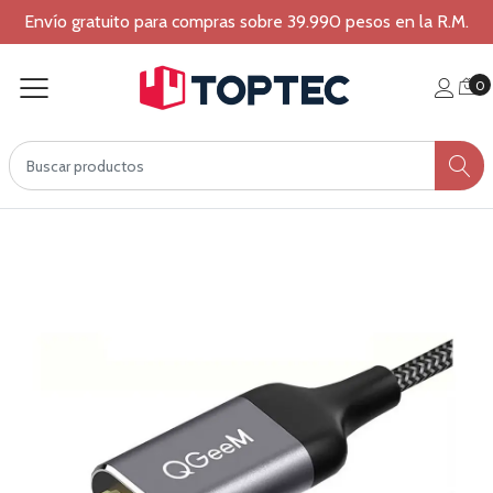
Envío gratuito para compras sobre 39.990 pesos en la R.M.
0