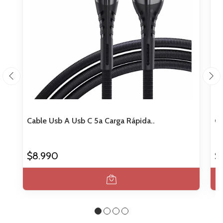
Cable Usb A Usb C 5a Carga Rápida..
Ca
$8.990
$