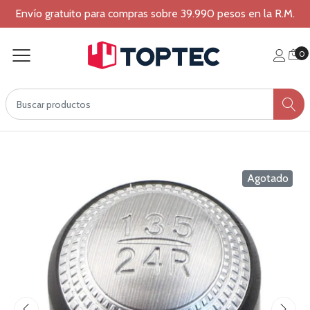
Envío gratuito para compras sobre 39.990 pesos en la R.M.
0
Agotado