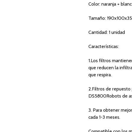
Color: naranja + blan
Tamaño: 190x100x35
Cantidad: 1 unidad
Características:
1.Los filtros mantien
que reducen la infilt
que respira.
2.Filtros de repue
DS5800Robots de as
3. Para obtener mejor
cada 1-3 meses.
Compatible con los 