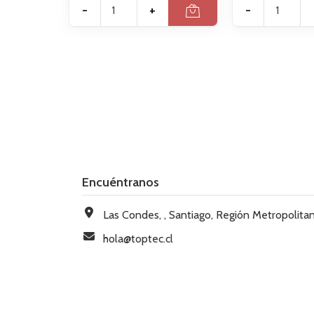
-
+
-
Encuéntranos
Las Condes, , Santiago, Región Metropolitana, Chi
hola@toptec.cl