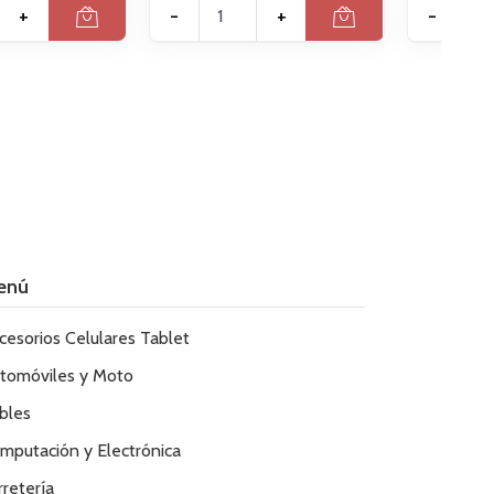
+
-
+
-
enú
cesorios Celulares Tablet
tomóviles y Moto
bles
mputación y Electrónica
rretería