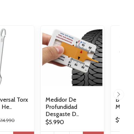
versal Torx
Medidor De
Boquil
 He..
Profundidad
Manual 
Desgaste D..
$16.99
$14.990
$5.990