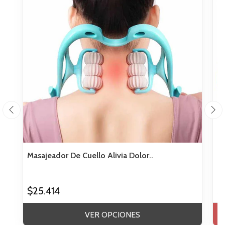
Masajeador De Cuello Alivia Dolor..
Ka
$25.414
$
VER OPCIONES