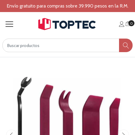
Envío gratuito para compras sobre 39.990 pesos en la R.M.
0