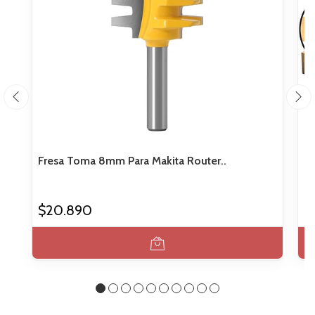
Fresa Toma 8mm Para Makita Router..
Se
$20.890
$