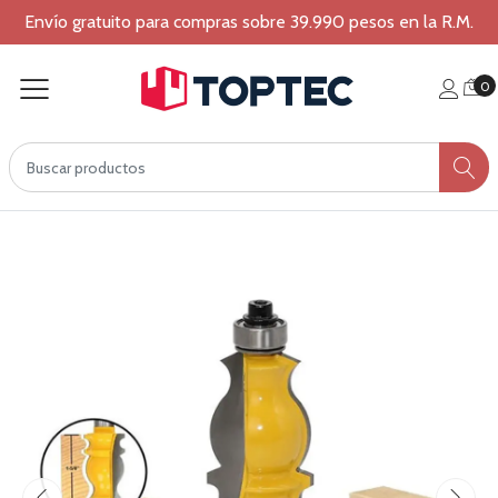
Envío gratuito para compras sobre 39.990 pesos en la R.M.
0