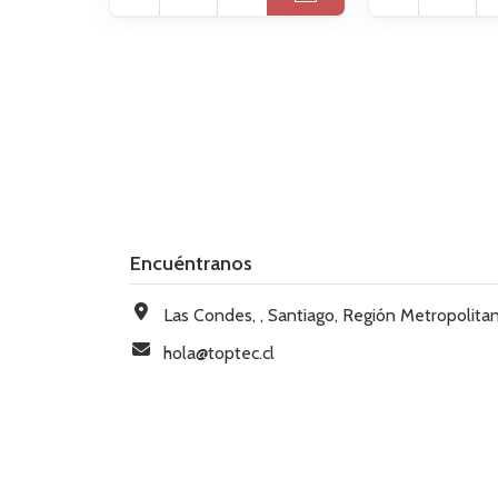
Encuéntranos
Las Condes, , Santiago, Región Metropolitana, Chi
hola@toptec.cl