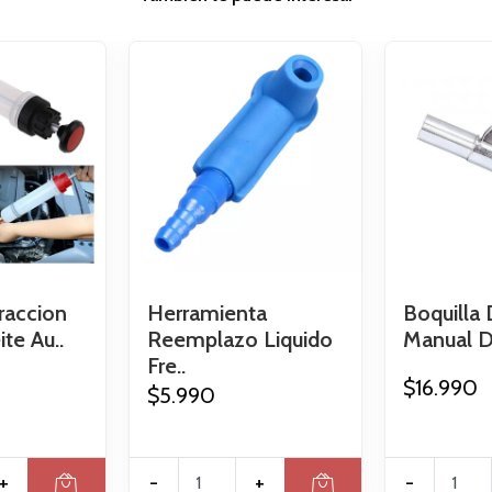
raccion
Herramienta
Boquilla
te Au..
Reemplazo Liquido
Manual De
Fre..
$16.990
$5.990
+
-
+
-