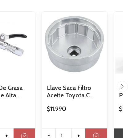
 De Grasa
Llave Saca Filtro
Ampoll
 Alta ..
Aceite Toyota C..
Para A
$11.990
$2.490
+
-
+
VER