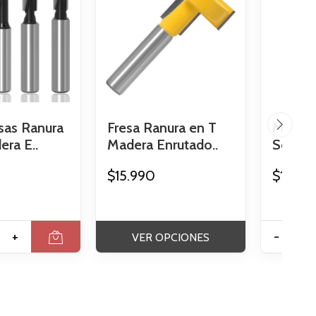
sas Ranura
Fresa Ranura en T
Microe
ra E..
Madera Enrutado..
Soldad
$15.990
$15.99
+
-
VER OPCIONES