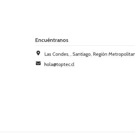
Encuéntranos
Las Condes, , Santiago, Región Metropolitana, Chi
hola@toptec.cl