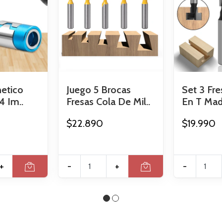
netico
Juego 5 Brocas
Set 3 Fre
4 Im..
Fresas Cola De Mil..
En T Made
$22.890
$19.990
+
-
+
-