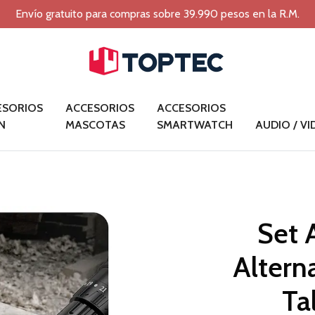
Envío gratuito para compras sobre 39.990 pesos en la R.M.
ESORIOS
ACCESORIOS
ACCESORIOS
N
MASCOTAS
SMARTWATCH
AUDIO / V
Set 
Altern
Ta