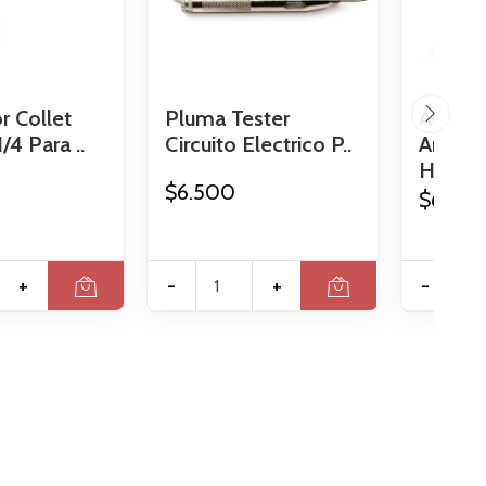
r Collet
Pluma Tester
Alicate
4 Para ..
Circuito Electrico P..
Amarra
H..
$6.500
$69.9
+
-
+
-