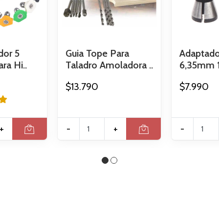
dor 5
Guia Tope Para
Adaptado
ra Hi..
Taladro Amoladora ..
6,35mm 1/
$13.790
$7.990
+
-
+
-