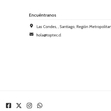
Encuéntranos
Las Condes, , Santiago, Región Metropolitana, Chi
hola@toptec.cl