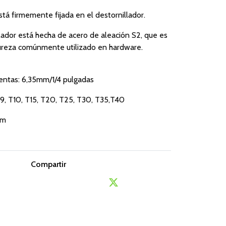
tá firmemente fijada en el destornillador.
lador está hecha de acero de aleación S2, que es
dureza comúnmente utilizado en hardware.
entas: 6,35mm/1/4 pulgadas
T9, T10, T15, T20, T25, T30, T35,T40
mm
Compartir