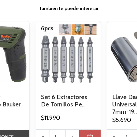
También te puede interesar
r
Set 6 Extractores
Llave Da
o Bauker
De Tornillos Pe..
Universal
7mm-19..
$11.990
$5.690
-
+
-
IONES