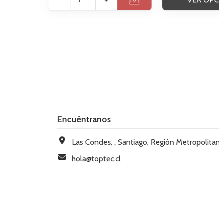
Encuéntranos
Las Condes, , Santiago, Región Metropolitana, Chi
hola@toptec.cl