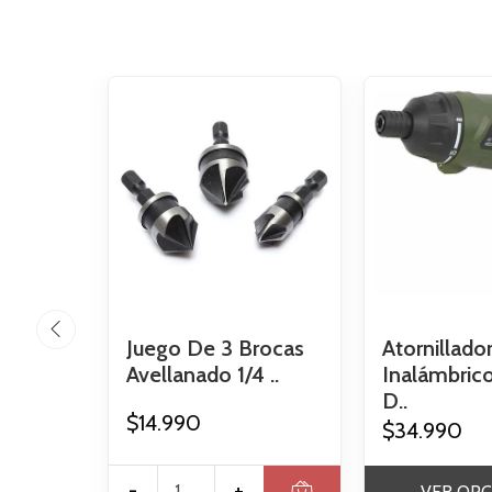
Juego De 3 Brocas
Atornillado
Avellanado 1/4 ..
Inalámbric
D..
$14.990
$34.990
-
+
VER OPC