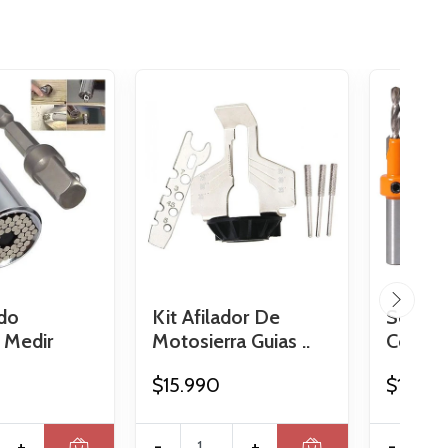
do
Kit Afilador De
Set De
 Medir
Motosierra Guias ..
Con Ave
$15.990
$13.89
+
-
+
-