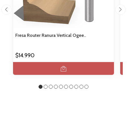
Fresa Router Ranura Vertical Ogee..
Se
$14.990
$