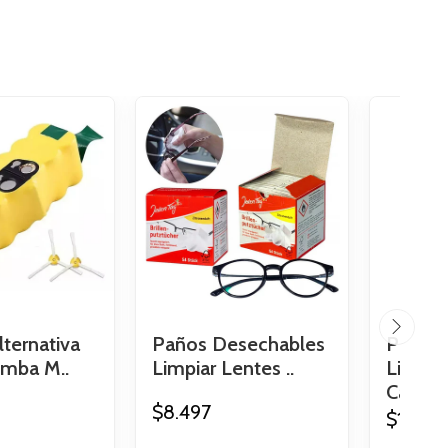
lternativa
Paños Desechables
Pastill
mba M..
Limpiar Lentes ..
Limpie
Cafete.
$8.497
$17.99