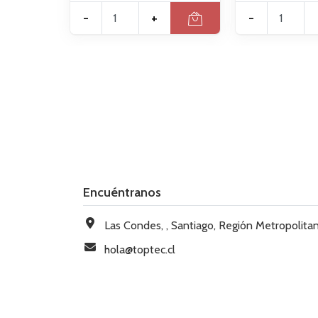
-
+
-
Encuéntranos
Las Condes, , Santiago, Región Metropolitana, Chi
hola@toptec.cl