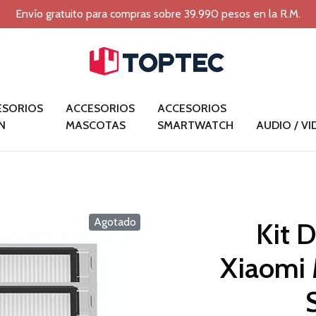
Envío gratuito para compras sobre 39.990 pesos en la R.M.
ESORIOS
ACCESORIOS
ACCESORIOS
N
MASCOTAS
SMARTWATCH
AUDIO / V
Agotado
Kit 
Xiaomi 