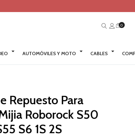
0
IDEO
AUTOMÓVILES Y MOTO
CABLES
COMP
De Repuesto Para
Mijia Roborock S50
S55 S6 1S 2S