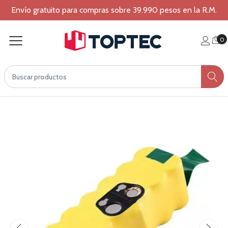
Envío gratuito para compras sobre 39.990 pesos en la R.M.
0