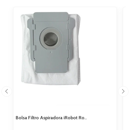
Bolsa Filtro Aspiradora iRobot Ro..
Se