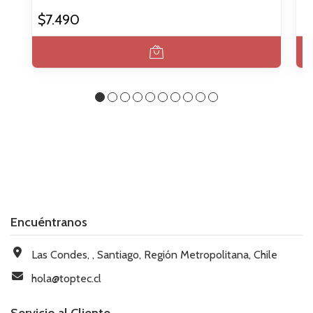
$7.490
$
Encuéntranos
Las Condes, , Santiago, Región Metropolitana, Chile
hola@toptec.cl
Servicio al Cliente