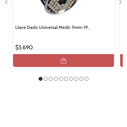
Llave Dado Universal Medir 7mm-19..
Ll
$5.690
$