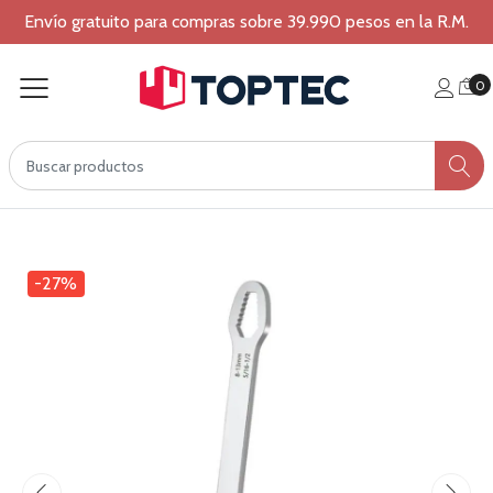
Envío gratuito para compras sobre 39.990 pesos en la R.M.
0
-27%