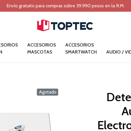
Envío gratuito para compras sobre 39.990 pesos en la R.M.
ESORIOS
ACCESORIOS
ACCESORIOS
N
MASCOTAS
SMARTWATCH
AUDIO / V
Agotado
Dete
A
Electr