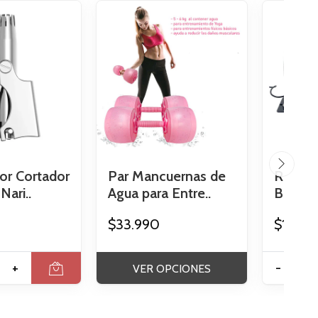
or Cortador
Par Mancuernas de
Radiof
Nari..
Agua para Entre..
Bipolar
$33.990
$189.9
+
-
VER OPCIONES