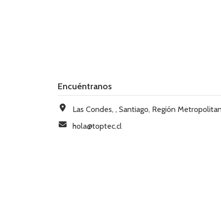
Encuéntranos
Las Condes, , Santiago, Región Metropolitana, Chi
hola@toptec.cl