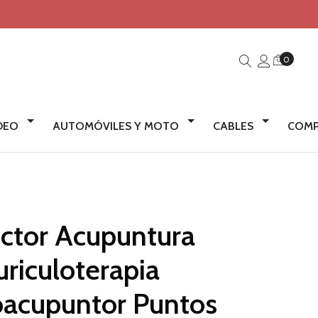
0
IDEO
AUTOMÓVILES Y MOTO
CABLES
COMP
ctor Acupuntura
uriculoterapia
oacupuntor Puntos