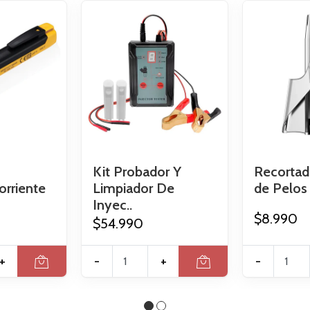
Kit Probador Y
Recortad
orriente
Limpiador De
de Pelos 
Inyec..
$8.990
$54.990
+
-
+
-