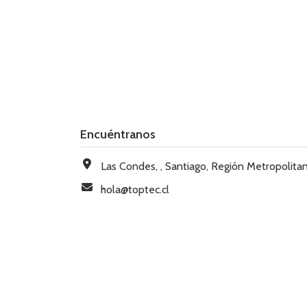
Encuéntranos
Las Condes, , Santiago, Región Metropolitana, Chi
hola@toptec.cl