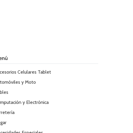
enú
cesorios Celulares Tablet
tomóviles y Moto
bles
mputación y Electrónica
rretería
gar
cesidades Especiales