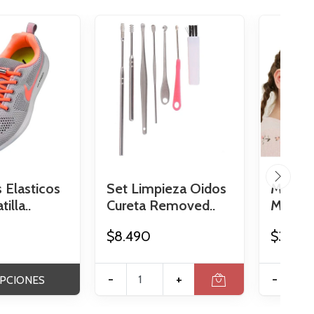
 Elasticos
Set Limpieza Oidos
Mascari
illa..
Cureta Removed..
Mascara
$8.490
$3.390
-
+
-
PCIONES