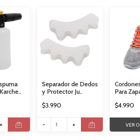
Espuma
Separador de Dedos
Cordones
Karche..
y Protector Ju..
Para Zapat
$3.990
$4.990
+
-
+
VER O