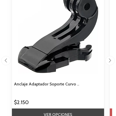
Anclaje Adaptador Soporte Curvo ..
Es
$2.150
$
VER OPCIONES