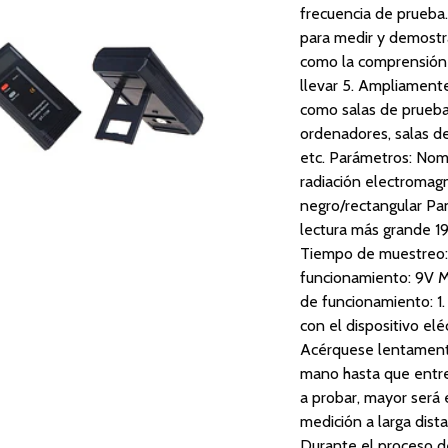
frecuencia de prueba.
para medir y demostrar
como la comprensión pe
llevar 5. Ampliamente
como salas de pruebas 
ordenadores, salas de 
etc. Parámetros: Nom
radiación electromagn
negro/rectangular Pan
lectura más grande 
Tiempo de muestreo:
funcionamiento: 9V Mo
de funcionamiento: 1.
con el dispositivo elé
Acérquese lentamente
mano hasta que entre
a probar, mayor será e
medición a larga dista
Durante el proceso de