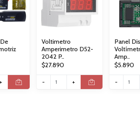
 De
Voltimetro
Panel Di
motriz
Amperimetro D52-
Voltímet
2042 P..
Amp..
$27.890
$5.890
+
-
+
-