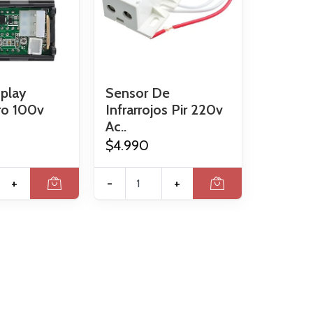
splay
Sensor De
ro 100v
Infrarrojos Pir 220v
Ac..
$4.990
+
-
+