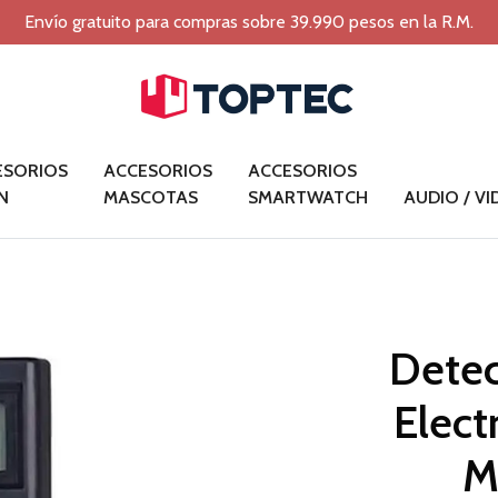
Envío gratuito para compras sobre 39.990 pesos en la R.M.
ESORIOS
ACCESORIOS
ACCESORIOS
N
MASCOTAS
SMARTWATCH
AUDIO / V
Detec
Elec
M