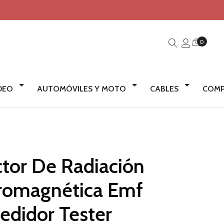
0
IDEO
AUTOMÓVILES Y MOTO
CABLES
COMP
tor De Radiación
tromagnética Emf
edidor Tester