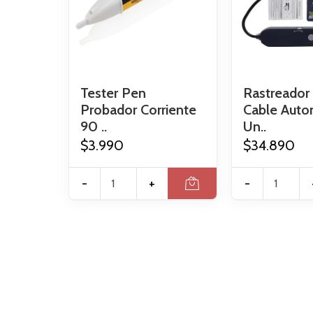
Tester Pen
Rastreador
Probador Corriente
Cable Auto
90 ..
Un..
$3.990
$34.890
-
+
-