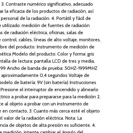
 3. Contraste numérico significativo, adecuado
 la eficacia de los productos de radiación, así
rsonal de la radiación. 4. Portátil y fácil de
 utilizado: medición de fuentes de radiación
de radiación eléctrica, oficinas, salas de
control, cables, líneas de alto voltaje, monitores,
bre del producto: Instrumento de medición de
ética Modelo del producto: Color y forma: gris
talla de lectura: pantalla LCD de tres y media,
1999 Ancho de banda de prueba: 50HZ-1999MHZ
 aproximadamente 0,4 segundos Voltaje de
delo de batería: 9V (sin batería) Instrucciones
 Presione el interruptor de encendido y alinearlo
ctrico a probar para prepararse para la medición 2.
 al objeto a probar con un instrumento de
 en contacto, 3. Cuanto más cerca esté el objeto
l valor de la radiación eléctrica. Nota: La
ncia de objetos de alta presión es suficiente. 4.
 medición, intente cambiar el ángulo del