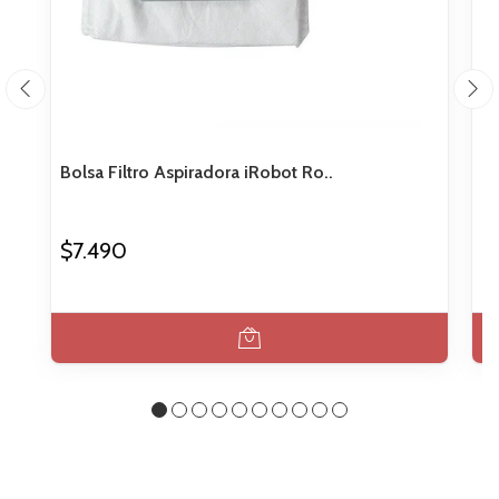
Bolsa Filtro Aspiradora iRobot Ro..
Se
$7.490
$