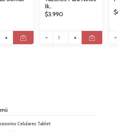
Ik..
$6.990
$3.990
+
-
+
-
enú
cesorios Celulares Tablet