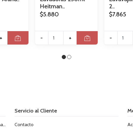
Heitman..
2..
$5.880
$7.865
+
-
+
-
Servicio al Cliente
M
le
Contacto
Ac