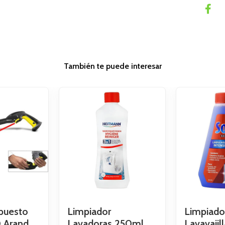
También te puede interesar
puesto
Limpiador
Limpiado
 Arand..
Lavadoras 250ml
Lavavajil