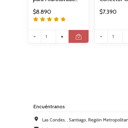
$8.890
$7.390
-
+
-
Encuéntranos
Las Condes, , Santiago, Región Metropolitana, Chi