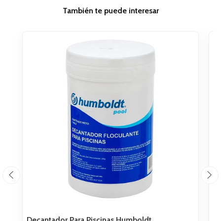
También te puede interesar
Decantador Para Piscinas Humboldt..
Te