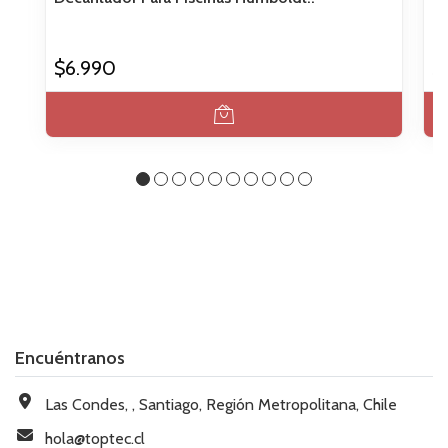
$6.990
$
Encuéntranos
Las Condes, , Santiago, Región Metropolitana, Chile
hola@toptec.cl