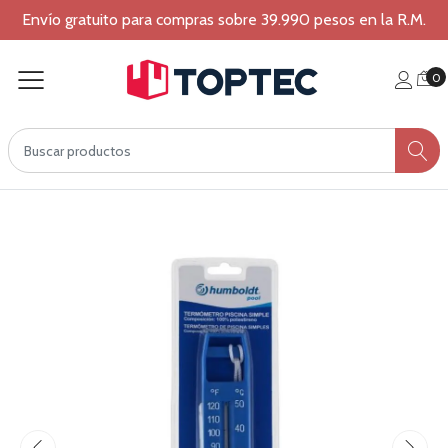
Envío gratuito para compras sobre 39.990 pesos en la R.M.
0