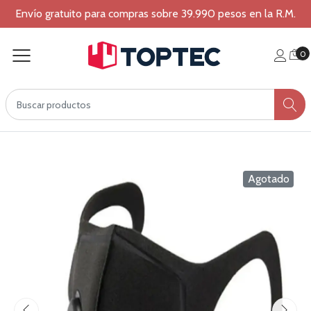
Envío gratuito para compras sobre 39.990 pesos en la R.M.
0
Agotado