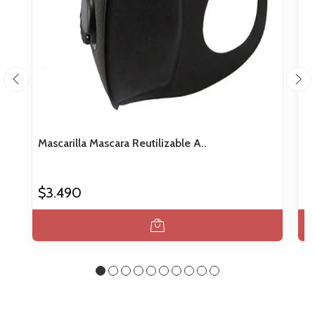
Mascarilla Mascara Reutilizable A..
Se
$3.490
$