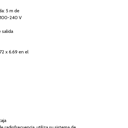
da: 5 m de
: 100-240 V
 salida
72 x 6.69 en el
caja
e radiofrecuencia, utiliza su sistema de