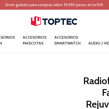
Envío gratuito para compras sobre 39.990 pesos en la R.M.
ESORIOS
ACCESORIOS
ACCESORIOS
N
MASCOTAS
SMARTWATCH
AUDIO / V
Radiof
F
Rejuv