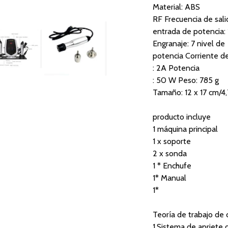
Material: ABS
RF Frecuencia de sali
entrada de potencia
Engranaje: 7 nivel de
potencia Corriente de
: 2A Potencia
: 50 W Peso: 785 g
Tamaño: 12 x 17 cm/4,
producto incluye
1 máquina principal
1 x soporte
2 x sonda
1 * Enchufe
1* Manual
1*
Teoría de trabajo de 
1.Sistema de apriete d