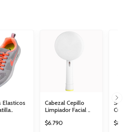
 Elasticos
Cabezal Cepillo
Set Li
illa..
Limpiador Facial ..
Cureta
$6.790
$8.49