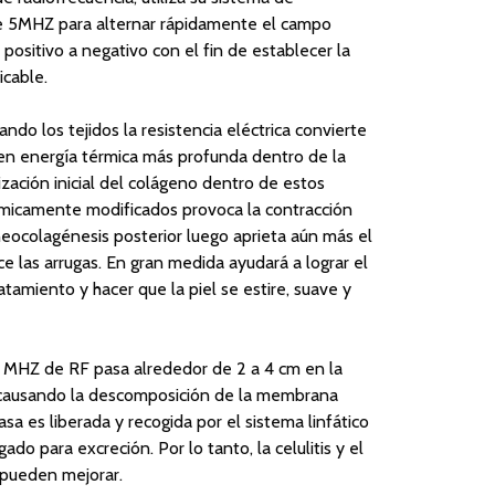
de 5MHZ para alternar rápidamente el campo
e positivo a negativo con el fin de establecer la
icable.
ndo los tejidos la resistencia eléctrica convierte
a en energía térmica más profunda dentro de la
ización inicial del colágeno dentro de estos
rmicamente modificados provoca la contracción
 neocolagénesis posterior luego aprieta aún más el
ce las arrugas. En gran medida ayudará a lograr el
atamiento y hacer que la piel se estire, suave y
 MHZ de RF pasa alrededor de 2 a 4 cm en la
l causando la descomposición de la membrana
rasa es liberada y recogida por el sistema linfático
ado para excreción. Por lo tanto, la celulitis y el
 pueden mejorar.