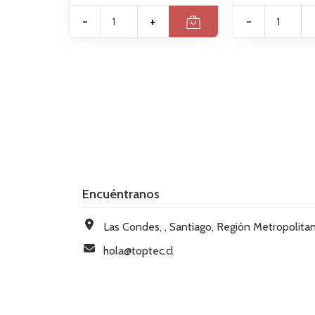
-
+
-
Encuéntranos
Las Condes, , Santiago, Región Metropolitana, Chi
hola@toptec.cl