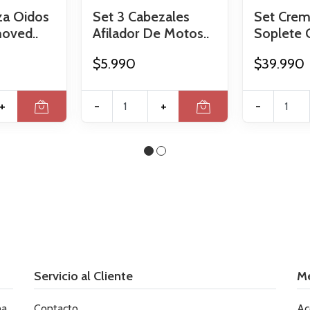
za Oidos
Set 3 Cabezales
Set Crem
oved..
Afilador De Motos..
Soplete G
$5.990
$39.990
+
-
+
-
Servicio al Cliente
M
le
Contacto
Ac