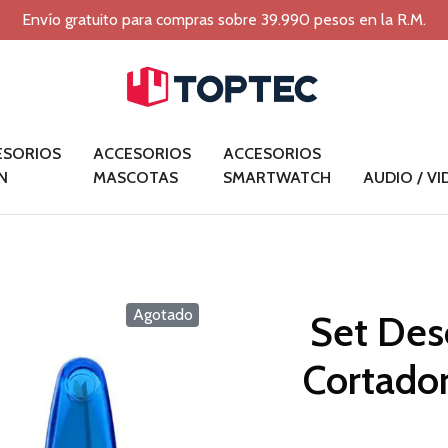
Envío gratuito para compras sobre 39.990 pesos en la R.M.
ESORIOS
ACCESORIOS
ACCESORIOS
N
MASCOTAS
SMARTWATCH
AUDIO / V
Agotado
Set Des
Cortador