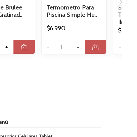
e Brulee
Termometro Para
Set 6 
ratinad..
Piscina Simple Hu..
Tazone
Ik..
$6.990
$3.990
+
-
+
-
enú
cesorios Celulares Tablet