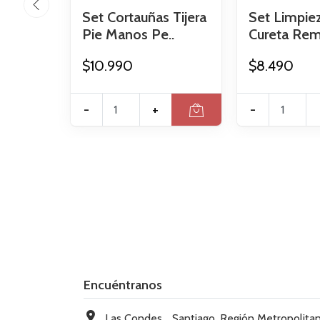
Set Cortauñas Tijera
Set Limpie
Pie Manos Pe..
Cureta Rem
$10.990
$8.490
-
+
-
Encuéntranos
Las Condes, , Santiago, Región Metropolitana, Chi