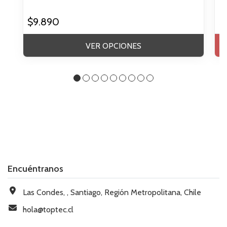
$9.890
$
VER OPCIONES
Encuéntranos
Las Condes, , Santiago, Región Metropolitana, Chile
hola@toptec.cl