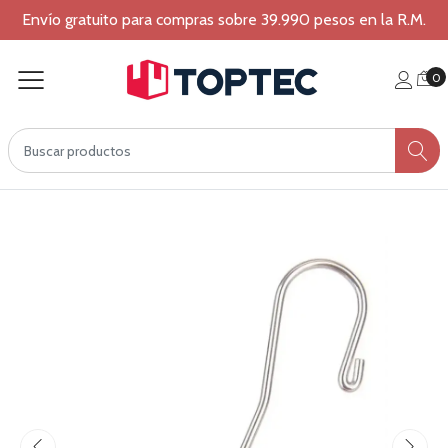
Envío gratuito para compras sobre 39.990 pesos en la R.M.
0