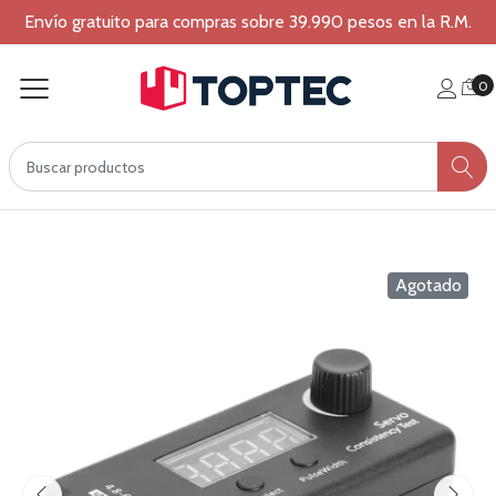
Envío gratuito para compras sobre 39.990 pesos en la R.M.
0
Agotado