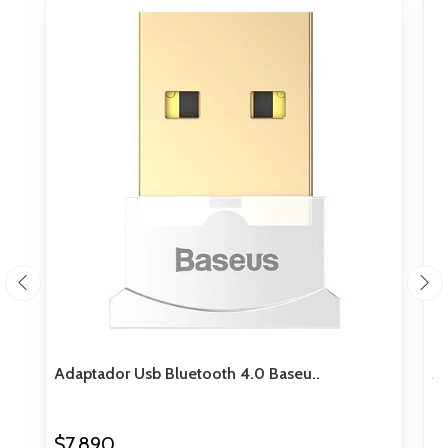
Adaptador Usb Bluetooth 4.0 Baseu..
Ad
$7.890
$