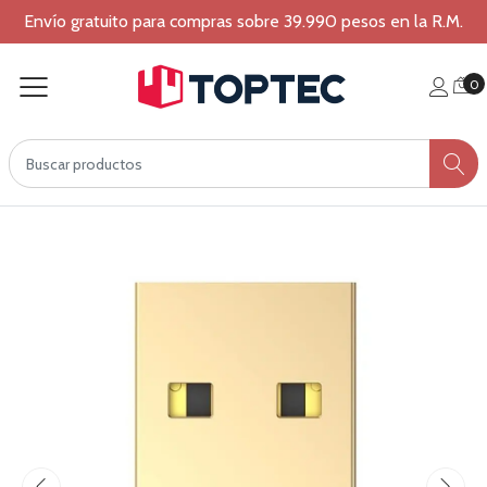
Envío gratuito para compras sobre 39.990 pesos en la R.M.
0