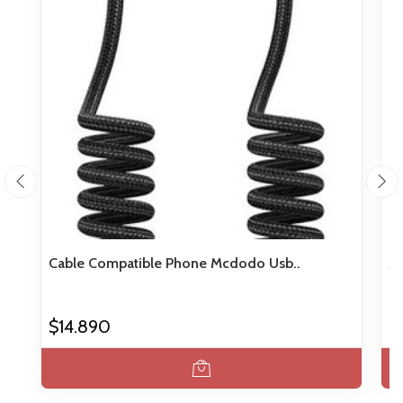
Cable Compatible Phone Mcdodo Usb..
Ad
$14.890
$