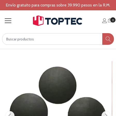
Envío gratuito para compras sobre 39.990 pesos en la R.M.
0