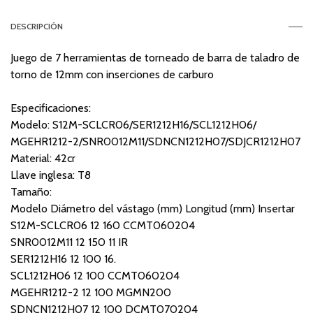
DESCRIPCIÓN
Juego de 7 herramientas de torneado de barra de taladro de
torno de 12mm con inserciones de carburo
Especificaciones:
Modelo: S12M-SCLCR06/SER1212H16/SCL1212H06/
MGEHR1212-2/SNR0012M11/SDNCN1212H07/SDJCR1212H07
Material: 42cr
Llave inglesa: T8
Tamaño:
Modelo Diámetro del vástago (mm) Longitud (mm) Insertar
S12M-SCLCR06 12 160 CCMT060204
SNR0012M11 12 150 11 IR
SER1212H16 12 100 16.
SCL1212H06 12 100 CCMT060204
MGEHR1212-2 12 100 MGMN200
SDNCN1212H07 12 100 DCMT070204