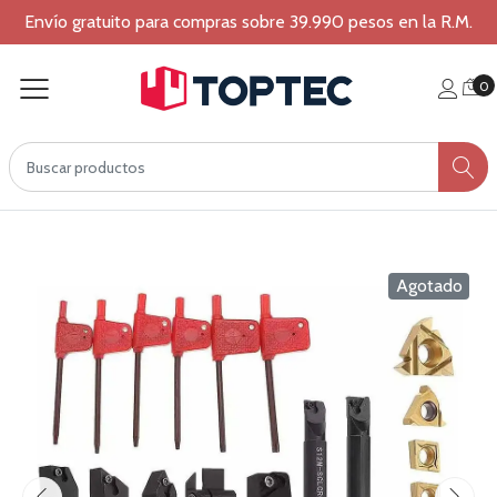
Envío gratuito para compras sobre 39.990 pesos en la R.M.
0
Agotado