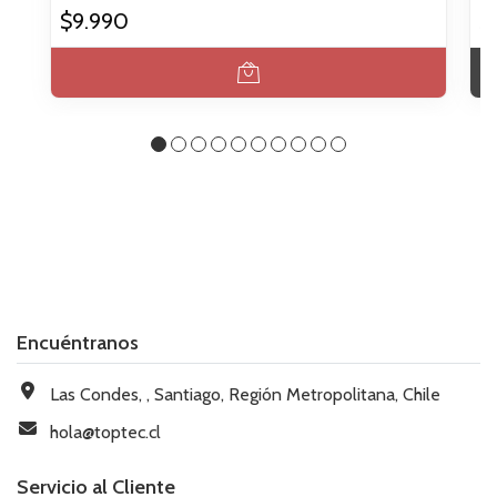
$9.990
$
Encuéntranos
Las Condes, , Santiago, Región Metropolitana, Chile
hola@toptec.cl
Servicio al Cliente