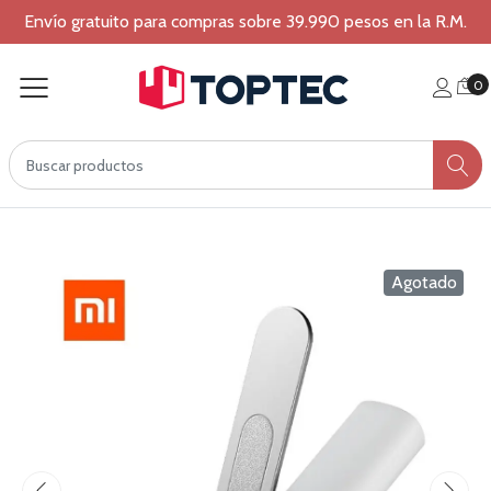
Envío gratuito para compras sobre 39.990 pesos en la R.M.
0
Agotado