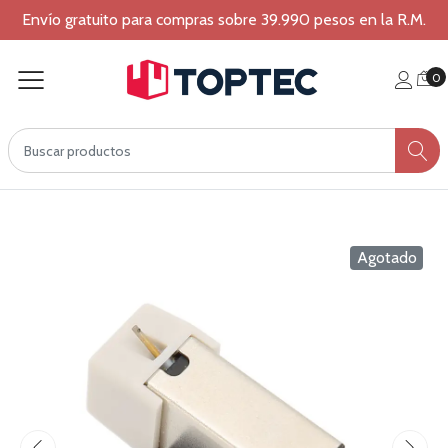
Envío gratuito para compras sobre 39.990 pesos en la R.M.
0
Agotado