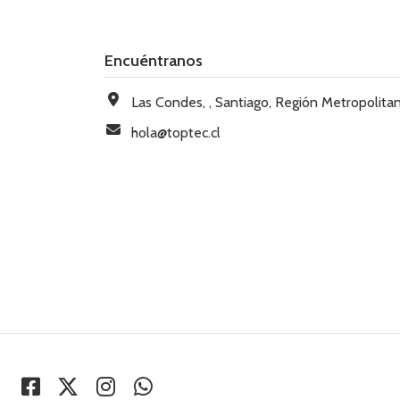
Encuéntranos
Las Condes, , Santiago, Región Metropolitana, Chi
hola@toptec.cl