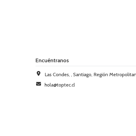
Encuéntranos
Las Condes, , Santiago, Región Metropolitana, Chi
hola@toptec.cl