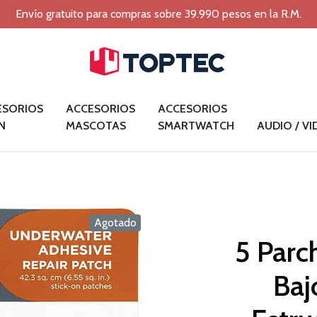
Envío gratuito para compras sobre 39.990 pesos en la R.M.
ESORIOS
ACCESORIOS
ACCESORIOS
N
MASCOTAS
SMARTWATCH
AUDIO / V
Agotado
5 Parc
Baj