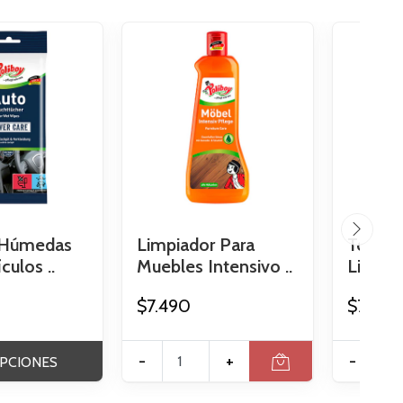
s Húmedas
Limpiador Para
Toalli
culos ..
Muebles Intensivo ..
Limpiez
$7.490
$7.990
-
+
-
PCIONES