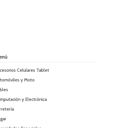
enú
cesorios Celulares Tablet
tomóviles y Moto
bles
mputación y Electrónica
rretería
gar