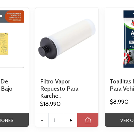
 De
Filtro Vapor
Toallita
 Bajo
Repuesto Para
Para Vehí
Karche..
$8.990
$18.990
-
+
IONES
VER O