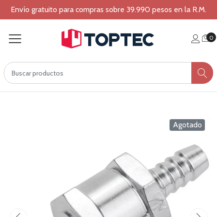
Envío gratuito para compras sobre 39.990 pesos en la R.M.
0
Agotado