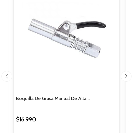
Boquilla De Grasa Manual De Alta ..
Bo
$16.990
$