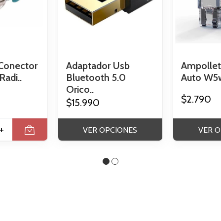
Conector
Adaptador Usb
Ampollet
adi..
Bluetooth 5.0
Auto W5w
Orico..
$2.790
$15.990
+
VER OPCIONES
VER O