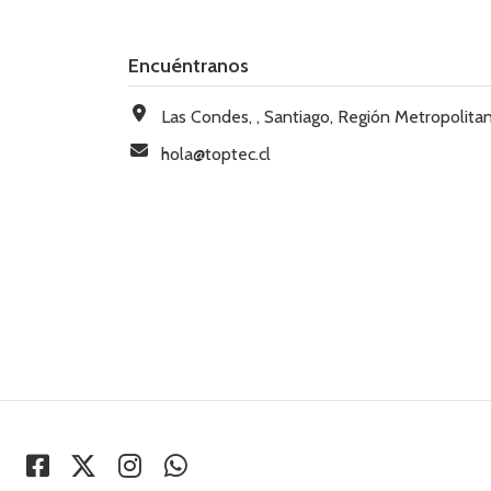
Encuéntranos
Las Condes, , Santiago, Región Metropolitana, Chi
hola@toptec.cl