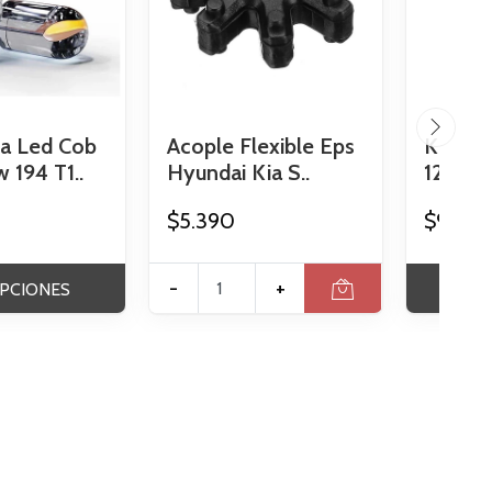
a Led Cob
Acople Flexible Eps
Kit En
 194 T1..
Hyundai Kia S..
12v 24v
$5.390
$9.990
-
+
PCIONES
VER