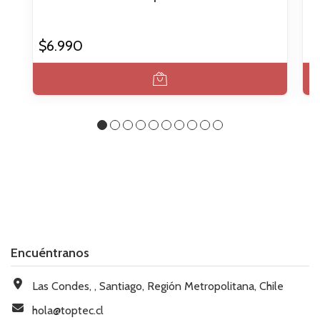
$6.990
$
Encuéntranos
Las Condes, , Santiago, Región Metropolitana, Chile
hola@toptec.cl