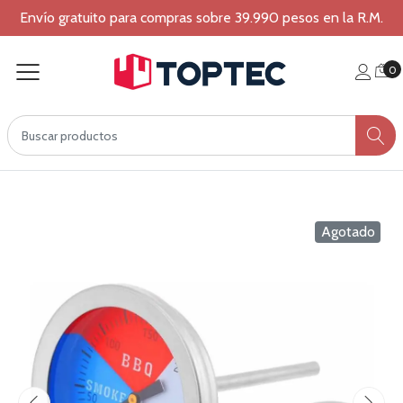
Envío gratuito para compras sobre 39.990 pesos en la R.M.
0
Agotado