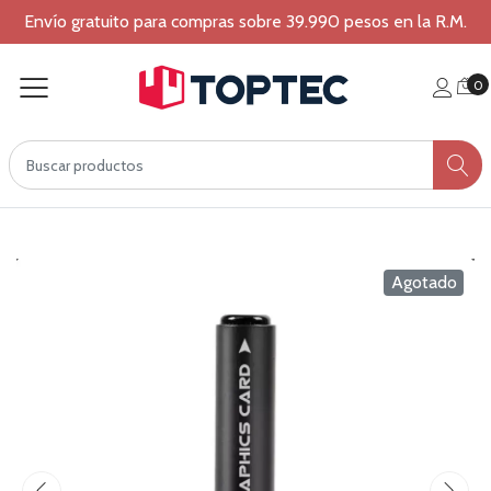
Envío gratuito para compras sobre 39.990 pesos en la R.M.
0
Agotado