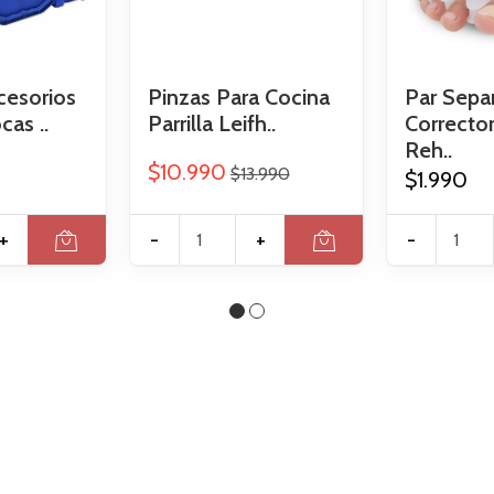
cesorios
Pinzas Para Cocina
Par Sepa
as ..
Parrilla Leifh..
Correcto
Reh..
$10.990
$13.990
$1.990
+
-
+
-