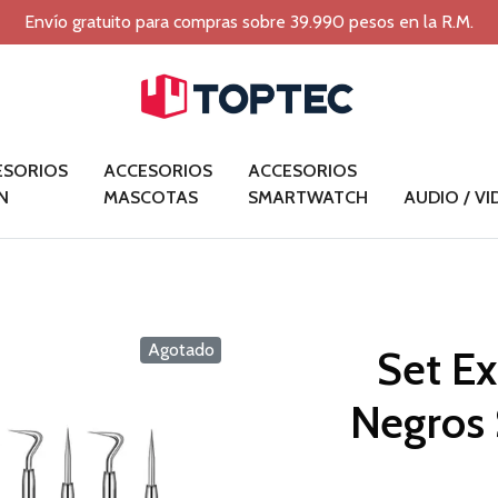
Envío gratuito para compras sobre 39.990 pesos en la R.M.
ESORIOS
ACCESORIOS
ACCESORIOS
N
MASCOTAS
SMARTWATCH
AUDIO / V
Agotado
Set Ex
Negros