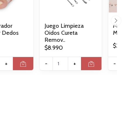
rador
Juego Limpieza
Mascari
r Dedos
Oidos Cureta
Mascara
Remov..
$3.390
$8.990
+
-
+
-